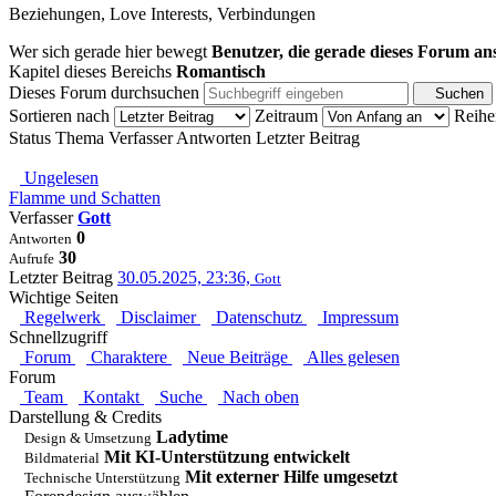
Beziehungen, Love Interests, Verbindungen
Wer sich gerade hier bewegt
Benutzer, die gerade dieses Forum an
Kapitel dieses Bereichs
Romantisch
Dieses Forum durchsuchen
Suchen
Sortieren nach
Zeitraum
Reihe
Status
Thema
Verfasser
Antworten
Letzter Beitrag
Ungelesen
Flamme und Schatten
Verfasser
Gott
0
Antworten
30
Aufrufe
Letzter Beitrag
30.05.2025, 23:36,
Gott
Wichtige Seiten
Regelwerk
Disclaimer
Datenschutz
Impressum
Schnellzugriff
Forum
Charaktere
Neue Beiträge
Alles gelesen
Forum
Team
Kontakt
Suche
Nach oben
Darstellung & Credits
Ladytime
Design & Umsetzung
Mit KI-Unterstützung entwickelt
Bildmaterial
Mit externer Hilfe umgesetzt
Technische Unterstützung