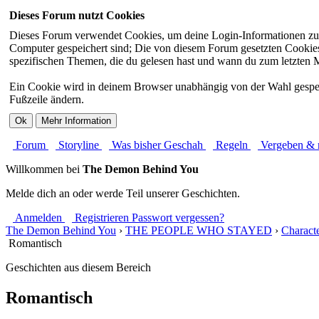
Dieses Forum nutzt Cookies
Dieses Forum verwendet Cookies, um deine Login-Informationen zu sp
Computer gespeichert sind; Die von diesem Forum gesetzten Cookies 
spezifischen Themen, die du gelesen hast und wann du zum letzten Mal
Ein Cookie wird in deinem Browser unabhängig von der Wahl gespeiche
Fußzeile ändern.
Forum
Storyline
Was bisher Geschah
Regeln
Vergeben
Willkommen bei
The Demon Behind You
Melde dich an oder werde Teil unserer Geschichten.
Anmelden
Registrieren
Passwort vergessen?
The Demon Behind You
›
THE PEOPLE WHO STAYED
›
Characte
Romantisch
Geschichten aus diesem Bereich
Romantisch